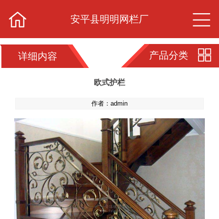


安平县明明网栏厂

产品分类
详细内容
欧式护栏
作者：admin