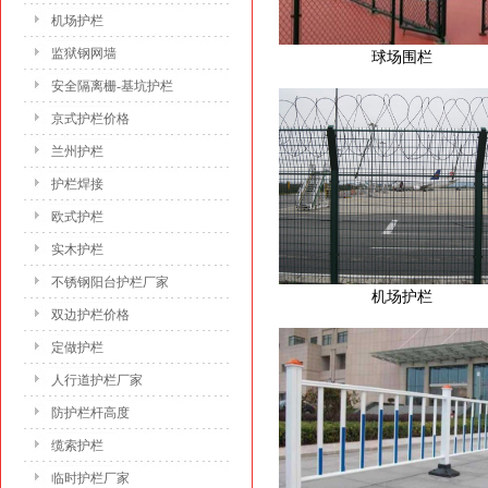
机场护栏
监狱钢网墙
球场围栏
安全隔离栅-基坑护栏
京式护栏价格
兰州护栏
护栏焊接
欧式护栏
实木护栏
不锈钢阳台护栏厂家
机场护栏
双边护栏价格
定做护栏
人行道护栏厂家
防护栏杆高度
缆索护栏
临时护栏厂家