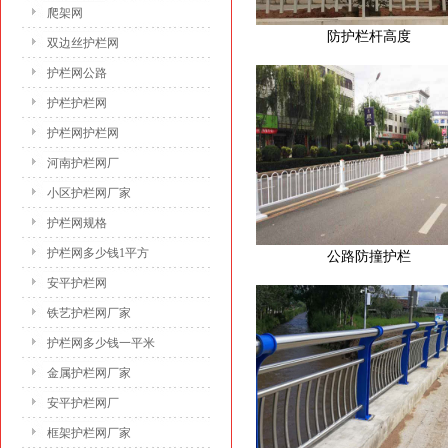
爬架网
防护栏杆高度
双边丝护栏网
护栏网公路
护栏护栏网
护栏网护栏网
河南护栏网厂
小区护栏网厂家
护栏网规格
护栏网多少钱1平方
公路防撞护栏
安平护栏网
铁艺护栏网厂家
护栏网多少钱一平米
金属护栏网厂家
安平护栏网厂
框架护栏网厂家